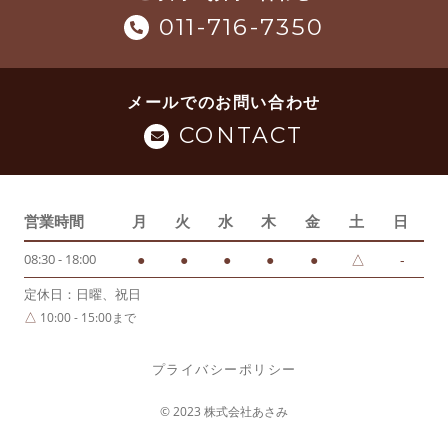
011-716-7350
メールでのお問い合わせ
CONTACT
営業時間
月
火
水
木
金
土
日
08:30 - 18:00
●
●
●
●
●
△
-
定休日：日曜、祝日
△
10:00 - 15:00まで
プライバシーポリシー
© 2023 株式会社あさみ